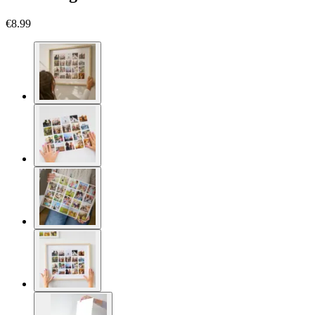
€8.99