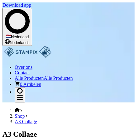
Download app
Nederland
Nederlands
Over ons
Contact
Alle Producten
Alle Producten
0 Artikelen
Shop
A3 Collage
A3 Collage