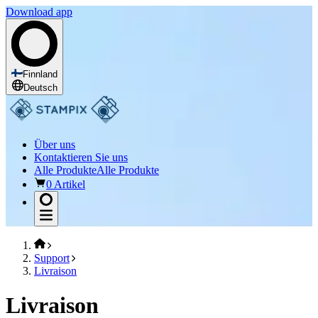
Download app
Finnland
Deutsch
Über uns
Kontaktieren Sie uns
Alle Produkte
Alle Produkte
0 Artikel
Support
Livraison
Livraison