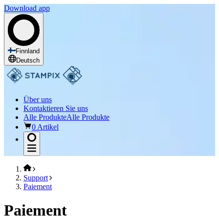
Download app
Finnland
Deutsch
Über uns
Kontaktieren Sie uns
Alle Produkte
Alle Produkte
0 Artikel
Support
Paiement
Paiement