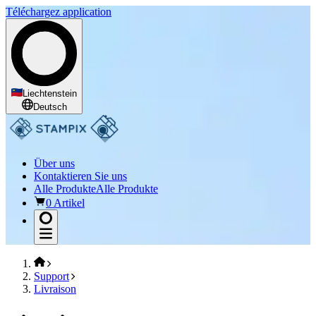
Téléchargez application
Liechtenstein
Deutsch
Über uns
Kontaktieren Sie uns
Alle Produkte
Alle Produkte
0 Artikel
Support
Livraison