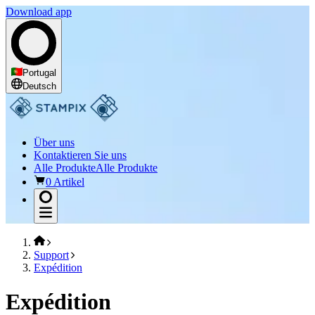
Download app
Portugal
Deutsch
Über uns
Kontaktieren Sie uns
Alle Produkte
Alle Produkte
0 Artikel
Support
Expédition
Expédition