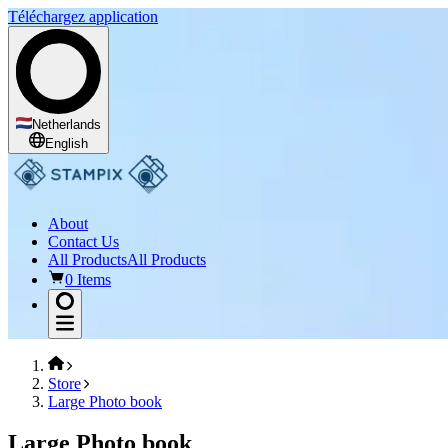
Téléchargez application
Netherlands
English
About
Contact Us
All Products
All Products
0 Items
Store
Large Photo book
Large Photo book