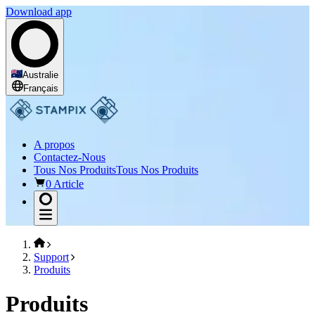
Download app
Australie
Français
A propos
Contactez-Nous
Tous Nos Produits
Tous Nos Produits
0 Article
Support
Produits
Produits