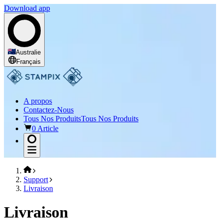
Download app
Australie
Français
A propos
Contactez-Nous
Tous Nos Produits
Tous Nos Produits
0 Article
Support
Livraison
Livraison