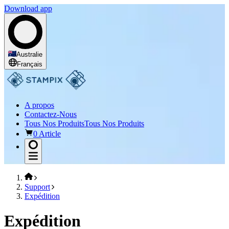
Download app
Australie
Français
A propos
Contactez-Nous
Tous Nos Produits
Tous Nos Produits
0 Article
Support
Expédition
Expédition