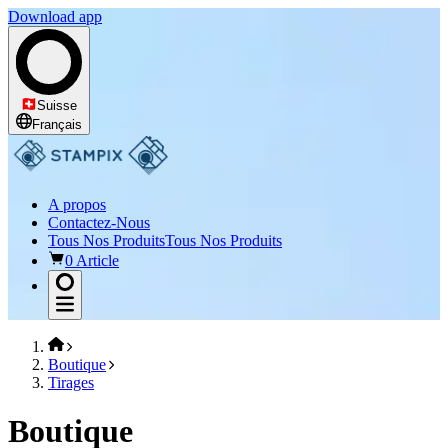
Download app
Suisse
Français
A propos
Contactez-Nous
Tous Nos Produits
Tous Nos Produits
0 Article
Boutique
Tirages
Boutique