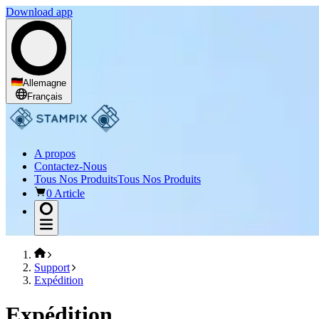
Download app
Allemagne
Français
A propos
Contactez-Nous
Tous Nos Produits
Tous Nos Produits
0 Article
Support
Expédition
Expédition