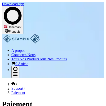
Download app
Danemark
Français
A propos
Contactez-Nous
Tous Nos Produits
Tous Nos Produits
0 Article
Support
Paiement
Paiement