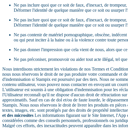
Ne pas inclure quoi que ce soit de faux, d'inexact, de trompeur
Déformer l'identité de quelque manière que ce soit ou usurper l'
Ne pas inclure quoi que ce soit de faux, d'inexact, de trompeur
Déformer l'identité de quelque manière que ce soit ou usurper l'
Ne pas contenir de matériel pornographique, obscène, indécent ou 
ou qui peut inciter à la haine ou à la violence contre toute per
Ne pas donner l'impression que cela vient de nous, alors que ce n
Ne pas préconiser, promouvoir ou aider tout acte illégal, tel que 
Nous interdisons strictement les violations de nos Termes et Conditions
nous nous réservons le droit de ne pas produire votre commande et d
d'indemnisation si Stampix est poursuivi par des tiers. Nous ne sommes 
contenu utilisateur, vous pouvez nous contacter en envoyant un courri
L'utilisateur est soumis à une obligation d'indemnisation pour les récl
l'Utilisateur reconnaît qu'il ne dispose d'aucun droit de rétractation sur
approximatifs. Sauf en cas de dol et/ou de faute lourde, le dépassemen
Stampix. Nous nous réservons le droit de livrer les produits en pièces
textes, images, etc. sont protégés par des droits de propriété intellect
et des microsites
Les informations figurant sur le Site Internet, l'App
considérées comme des conseils personnels, professionnels ou juridiques
Malgré ces efforts, des inexactitudes peuvent apparaître dans les infor