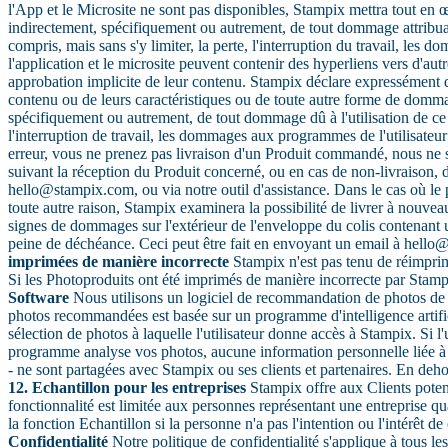
l'App et le Microsite ne sont pas disponibles, Stampix mettra tout en
indirectement, spécifiquement ou autrement, de tout dommage attribuable
compris, mais sans s'y limiter, la perte, l'interruption du travail, les
l'application et le microsite peuvent contenir des hyperliens vers d'au
approbation implicite de leur contenu. Stampix déclare expressément qu
contenu ou de leurs caractéristiques ou de toute autre forme de domma
spécifiquement ou autrement, de tout dommage dû à l'utilisation de ce s
l'interruption de travail, les dommages aux programmes de l'utilisateur
erreur, vous ne prenez pas livraison d'un Produit commandé, nous ne s
suivant la réception du Produit concerné, ou en cas de non-livraison, d
hello@stampix.com, ou via notre outil d'assistance. Dans le cas où le pr
toute autre raison, Stampix examinera la possibilité de livrer à nouve
signes de dommages sur l'extérieur de l'enveloppe du colis contenant 
peine de déchéance. Ceci peut être fait en envoyant un email à hello@st
imprimées de manière incorrecte
Stampix n'est pas tenu de réimprime
Si les Photoproduits ont été imprimés de manière incorrecte par Stampi
Software
Nous utilisons un logiciel de recommandation de photos de S
photos recommandées est basée sur un programme d'intelligence artifici
sélection de photos à laquelle l'utilisateur donne accès à Stampix. Si 
programme analyse vos photos, aucune information personnelle liée à v
- ne sont partagées avec Stampix ou ses clients et partenaires. En deh
12. Echantillon pour les entreprises
Stampix offre aux Clients potenti
fonctionnalité est limitée aux personnes représentant une entreprise qu
la fonction Echantillon si la personne n'a pas l'intention ou l'intérê
Confidentialité
Notre politique de confidentialité s'applique à tous le