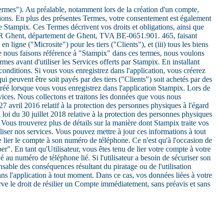
Termes"). Au préalable, notamment lors de la création d'un compte,
tions. En plus des présentes Termes, votre consentement est également
e Stampix. Ces Termes décrivent vos droits et obligations, ainsi que
 RPR Ghent, département de Ghent, TVA BE-0651.901. 465, faisant
ligne ("Microsite") pour les tiers ("Clients"), et (iii) tous les biens
que nous faisons référence à "Stampix" dans ces termes, nous voulons
rmes avant d'utiliser les Services offerts par Stampix. En installant
onditions. Si vous vous enregistrez dans l'application, vous créerez
 peuvent être soit payés par des tiers ("Clients") soit achetés par des
é lorsque vous vous enregistrez dans l'application Stampix. Lors de
ices. Nous collectons et traitons les données que vous nous
7 avril 2016 relatif à la protection des personnes physiques à l'égard
 loi du 30 juillet 2018 relative à la protection des personnes physiques
). Vous trouverez plus de détails sur la manière dont Stampix traite vos
liser nos services. Vous pouvez mettre à jour ces informations à tout
 lier le compte à son numéro de téléphone. Ce n'est qu'à l'occasion de
r". En tant qu'Utilisateur, vous êtes tenu de lier votre compte à votre
 au numéro de téléphone lié. Si l'utilisateur a besoin de sécuriser son
sable des conséquences résultant du piratage ou de l'utilisation
ns l'application à tout moment. Dans ce cas, vos données liées à votre
ve le droit de résilier un Compte immédiatement, sans préavis et sans