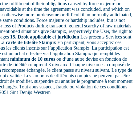
n the fulfillment of their obligations caused by force majeure or
 unavoidable at the time the agreement was concluded, and which on
y or otherwise more burdensome or difficult than normally anticipated,
the same conditions. Force majeure or hardship includes, but is not
/or loss of Products during transport, general scarcity of raw materials
ementioned situations give Stampix, respectively the User, the right to
amages
15. Droit applicable et juridiction
Les présents Services sont
La carte de fidélité Stampix
En participant, vous acceptez ces
ous les clients inscrits sur l’application Stampix. La participation est
st un achat effectué via l’application Stampix qui remplit les
ontant
minimum de 10 euros
ou d’une autre devise en fonction de
arte de fidélité comprend 3 niveaux. Chaque niveau est composé de
 récompense échangée, le client passe au niveau suivant. Le type de
pix valide. Les tampons de différents comptes ne peuvent pas être
e droit de modifier, suspendre ou annuler le programme à tout moment
échangés. Tout abus suspect, fraude ou violation de ces conditions
9051 Sint-Denijs-Westrem