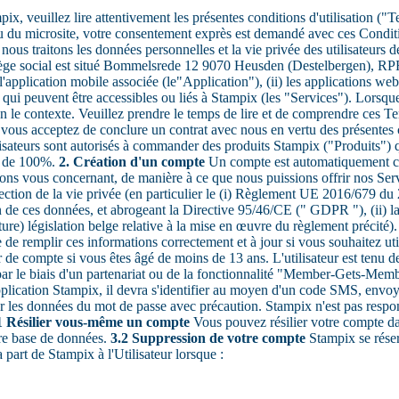
x, veuillez lire attentivement les présentes conditions d'utilisation ("
/ou du microsite, votre consentement exprès est demandé avec ces Condi
ous traitons les données personnelles et la vie privée des utilisateurs d
le siège social est situé Bommelsrede 12 9070 Heusden (Destelbergen),
lication mobile associée (le"Application"), (ii) les applications web en 
ure qui peuvent être accessibles ou liés à Stampix (les "Services"). Lors
elon le contexte. Veuillez prendre le temps de lire et de comprendre ces Te
 vous acceptez de conclure un contrat avec nous en vertu des présentes c
ateurs sont autorisés à commander des produits Stampix ("Produits") qui
t de 100%.
2. Création d'un compte
Un compte est automatiquement cré
ns vous concernant, de manière à ce que nous puissions offrir nos Serv
ction de la vie privée (en particulier le (i) Règlement UE 2016/679 du 2
on de ces données, et abrogeant la Directive 95/46/CE (" GDPR "), (ii) la
future) législation belge relative à la mise en œuvre du règlement précité
de remplir ces informations correctement et à jour si vous souhaitez uti
e compte si vous êtes âgé de moins de 13 ans. L'utilisateur est tenu de
par le biais d'un partenariat ou de la fonctionnalité "Member-Gets-Membe
pplication Stampix, il devra s'identifier au moyen d'un code SMS, envoyé
ter les données du mot de passe avec précaution. Stampix n'est pas respon
1 Résilier vous-même un compte
Vous pouvez résilier votre compte da
re base de données.
3.2 Suppression de votre compte
Stampix se réser
art de Stampix à l'Utilisateur lorsque :