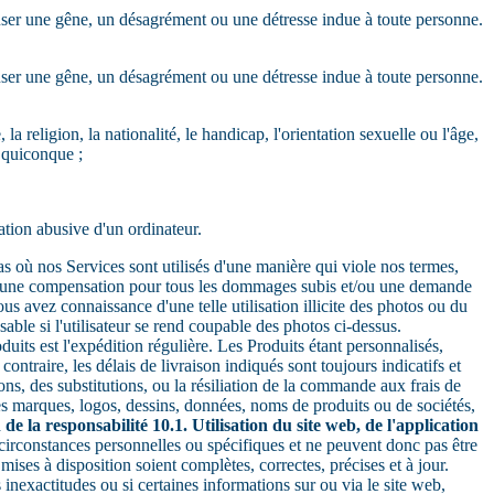
auser une gêne, un désagrément ou une détresse indue à toute personne.
auser une gêne, un désagrément ou une détresse indue à toute personne.
 religion, la nationalité, le handicap, l'orientation sexuelle ou l'âge,
r quiconque ;
sation abusive d'un ordinateur.
as où nos Services sont utilisés d'une manière qui viole nos termes,
er une compensation pour tous les dommages subis et/ou une demande
s avez connaissance d'une telle utilisation illicite des photos ou du
le si l'utilisateur se rend coupable des photos ci-dessus.
its est l'expédition régulière. Les Produits étant personnalisés,
contraire, les délais de livraison indiqués sont toujours indicatifs et
ns, des substitutions, ou la résiliation de la commande aux frais de
s marques, logos, dessins, données, noms de produits ou de sociétés,
 de la responsabilité
10.1. Utilisation du site web, de l'application
s circonstances personnelles ou spécifiques et ne peuvent donc pas être
ses à disposition soient complètes, correctes, précises et à jour.
inexactitudes ou si certaines informations sur ou via le site web,