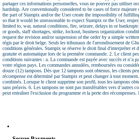
partager ces informations personnelles, vous ne pouvez pas utiliser no
hardship. Are conventionally considered to be cases of force majeure
the part of Stampix and/or the User create the impossibility of fulfil
so that it would be unreasonable to expect Stampix or the User, respect
limited to, war, natural conditions, fire, seizure, delays in or bankrupt
or goods, staff shortages, strike, lockout, business organization condi
request the revision and/or suspension of the order by a simple writt
régis par le droit belge. Seuls les tribunaux de l'arrondissement de Gh
conditions générales. Stampix se réserve le droit final d'interpréter et d
gratuite et automatique lors de la première commande. 2. Le client pe
conditions suivantes : a. La commande est payée avec succès et n’a 
votre région pays. Les commandes annulées, remboursées ou considér
douze (12) tampons. Dès que 12 tampons sont obtenus, les clients peu
récompense est déterminé par Stampix et peut changer à tout moment.
combinés. Lorsque le client supprime son profil, tous les tampons obt
sans préavis. 6. Les tampons ne sont pas transférables vers d’autres c
peut entraîner l'exclusion du programme et la perte des récompenses.
Secure Payments