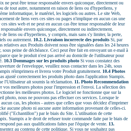
pix ne peut être tenue responsable envers quiconque, directement ou
ou de tout autre, notamment en raison de liens ou d'hyperliens, y
tème informatique, le matériel, les logiciels ou autres. Le site Web,
placement de liens vers ces sites ou pages n'implique en aucun cas une
 ces sites web et ne peut en aucun cas être tenue responsable de leur
nu responsable envers quiconque, directement ou indirectement,
de liens ou d'hyperliens, y compris, mais sans s'y limiter, la perte,
ciels ou autrement.
10.2. Livraison incorrecte des produits
Si, par
 relatives aux Produits doivent nous être signalées dans les 24 heures
r, sous peine de déchéance. Ceci peut être fait en envoyant un e-mail à
arce que le produit n'est pas arrivé au domicile de l'utilisateur pour
dé.
10.3 Dommages sur les produits photo
Si vous constatez des
verture de l'enveloppe, veuillez nous contacter dans les 24h, sous
tampix réimprimera et livrera votre Produit gratuitement.
10.4 Photos
pas ajusté correctement les produits photo dans l'application Stampix.
 l'Utilisateur ait soumis la réclamation.
11. Photo Recommendation
vos meilleures photos pour l'impression et l'envoi. La sélection des
ctionne les meilleures photos. Le logiciel ne fonctionne que sur la
areil photo, nous ne pouvons pas effectuer ces services. Lorsque le
 aucun cas, les photos - autres que celles que vous décidez d'imprimer
tocke aucune photo ni aucune autre information provenant de celles-ci.
fié ("Echantillon") par le biais du Site. L'utilisation de cette
pix. Stampix a le droit de refuser toute commande faite par le biais de
respond pas aux qualifications faites par l'équipe de vente.
13.
onsentez au contenu de cette politique. Si vous ne souhaitez pas