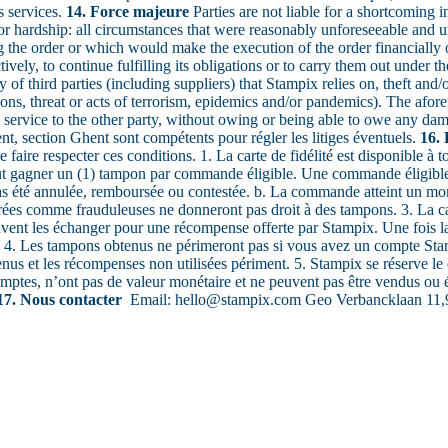
s services.
14. Force majeure
Parties are not liable for a shortcoming i
 or hardship: all circumstances that were reasonably unforeseeable and
ling the order or which would make the execution of the order financiall
ively, to continue fulfilling its obligations or to carry them out under 
cy of third parties (including suppliers) that Stampix relies on, theft and
tions, threat or acts of terrorism, epidemics and/or pandemics). The afor
en service to the other party, without owing or being able to owe any d
ent, section Ghent sont compétents pour régler les litiges éventuels.
16. 
e faire respecter ces conditions. 1. La carte de fidélité est disponible à t
ut gagner un (1) tampon par commande éligible. Une commande éligible e
pas été annulée, remboursée ou contestée. b. La commande atteint un m
ées comme frauduleuses ne donneront pas droit à des tampons. 3. La c
vent les échanger pour une récompense offerte par Stampix. Une fois la
 4. Les tampons obtenus ne périmeront pas si vous avez un compte Stam
enus et les récompenses non utilisées périment. 5. Stampix se réserve l
omptes, n’ont pas de valeur monétaire et ne peuvent pas être vendus ou 
17. Nous contacter
Email: hello@stampix.com Geo Verbancklaan 11,