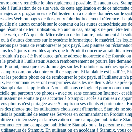
 œuvre pour y remédier le plus rapidement possible. En aucun cas, Stam
 à l'utilisation de ce site web, de cette application et de ce microsite 
 dommages aux programmes de l'utilisateur ou à d'autres données sur le sys
tres sites Web ou pages de tiers, ou y faire indirectement référence. Le 
'elle n'a aucun contrôle sur le contenu ou les autres caractéristiques de
ge résultant de leur utilisation. En aucun cas, Stampix ne peut être te
ite web, de l'App et du Microsite ou de tout autre, notamment à la suite 
 ou à d'autres données sur le système informatique, le matériel, les logi
erons pas tenus de rembourser le prix payé. Les plaintes ou réclamations
ans les 5 jours ouvrables après que le Produit concerné aurait dû arrive
oduit n'a pas été livré parce qu'une adresse incorrecte a été fournie ou p
au le produit à l'utilisateur. Aucun remboursement ne pourra être deman
un Produit, ainsi que des dommages sur les Produits eux-mêmes après ou
ampix.com, ou via notre outil de support. Si la plainte est justifiée, S
r les produits photo ou de rembourser le prix payé, si l'utilisateur n'a 
x, les commandes seront réimprimées dans les meilleurs délais après que
tampix dans l'application. Nous utilisons ce logiciel pour recommander 
elle qui parcourt vos photos - avec ou sans connexion Internet - et séle
l'utilisateur ne souhaite pas accorder à Stampix l'accès au rouleau d'app
os photos n'est partagée avec Stampix ou ses clients et partenaires. En
ors des photos que les utilisateurs choisissent d'imprimer, Stampix ne s
els la possibilité de tester ses Services en commandant un Produit simpli
alifiée ou intéressée par la réservation d'une campagne publicitaire Stam
t de commencer une campagne publicitaire Stampix ou si la personne ne cor
s utilisateurs de Stampix. En utilisant ou en accédant à Stampix, vous c