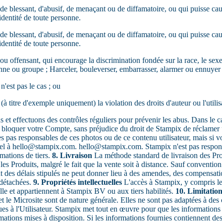
, de blessant, d'abusif, de menaçant ou de diffamatoire, ou qui puisse c
identité de toute personne.
, de blessant, d'abusif, de menaçant ou de diffamatoire, ou qui puisse c
identité de toute personne.
offensant, qui encourage la discrimination fondée sur la race, le sexe, la
sonne ou groupe ; Harceler, bouleverser, embarrasser, alarmer ou ennuye
'est pas le cas ; ou
(à titre d'exemple uniquement) la violation des droits d'auteur ou l'utili
 et effectuons des contrôles réguliers pour prévenir les abus. Dans le c
e bloquer votre Compte, sans préjudice du droit de Stampix de réclam
pas responsables de ces photos ou de ce contenu utilisateur, mais si vou
el à hello@stampix.com. hello@stampix.com. Stampix n'est pas responsab
amations de tiers.
8. Livraison
La méthode standard de livraison des Produ
 les Produits, malgré le fait que la vente soit à distance. Sauf convention 
t des délais stipulés ne peut donner lieu à des amendes, des compensatio
 détachées.
9. Propriétés intellectuelles
L'accès à Stampix, y compris le
uelle et appartiennent à Stampix BV ou aux tiers habilités.
10. Limitation
 et le Microsite sont de nature générale. Elles ne sont pas adaptées à de
 à l'Utilisateur. Stampix met tout en œuvre pour que les informations mi
mations mises à disposition. Si les informations fournies contiennent des 