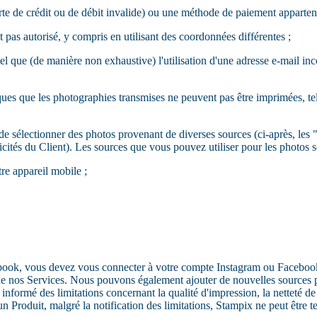
rte de crédit ou de débit invalide) ou une méthode de paiement appartena
 pas autorisé, y compris en utilisant des coordonnées différentes ;
 que (de manière non exhaustive) l'utilisation d'une adresse e-mail inco
ues que les photographies transmises ne peuvent pas être imprimées, tell
é de sélectionner des photos provenant de diverses sources (ci-après, le
ités du Client). Les sources que vous pouvez utiliser pour les photos so
re appareil mobile ;
ebook, vous devez vous connecter à votre compte Instagram ou Faceboo
 nos Services. Nous pouvons également ajouter de nouvelles sources pour
nformé des limitations concernant la qualité d'impression, la netteté de l
 Produit, malgré la notification des limitations, Stampix ne peut être 