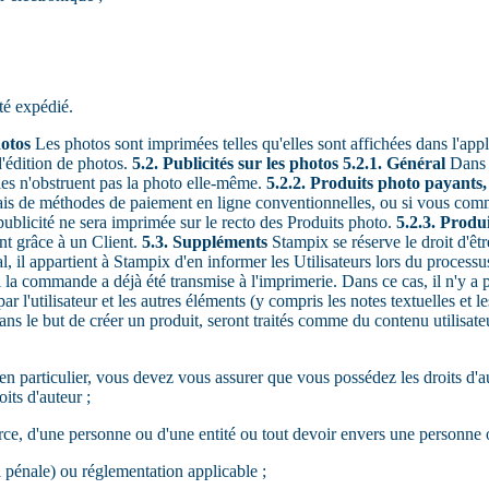
té expédié.
hotos
Les photos sont imprimées telles qu'elles sont affichées dans l'applic
d'édition de photos.
5.2. Publicités sur les photos
5.2.1. Général
Dans l
lles n'obstruent pas la photo elle-même.
5.2.2. Produits photo payant
biais de méthodes de paiement en ligne conventionnelles, ou si vous c
ublicité ne sera imprimée sur le recto des Produits photo.
5.2.3. Prod
nt grâce à un Client.
5.3. Suppléments
Stampix se réserve le droit d'êt
l, il appartient à Stampix d'en informer les Utilisateurs lors du proce
la commande a déjà été transmise à l'imprimerie. Dans ce cas, il n'y a p
r l'utilisateur et les autres éléments (y compris les notes textuelles et 
 dans le but de créer un produit, seront traités comme du contenu utilisat
s ; en particulier, vous devez vous assurer que vous possédez les droits d
oits d'auteur ;
e, d'une personne ou d'une entité ou tout devoir envers une personne ou 
oi pénale) ou réglementation applicable ;