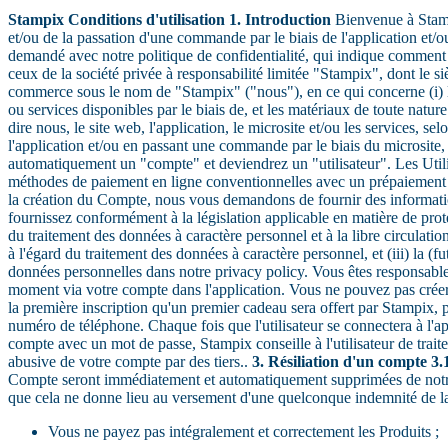
Stampix Conditions d'utilisation
1. Introduction
Bienvenue à Stampi
et/ou de la passation d'une commande par le biais de l'application et
demandé avec notre politique de confidentialité, qui indique comment n
ceux de la société privée à responsabilité limitée "Stampix", dont 
commerce sous le nom de "Stampix" ("nous"), en ce qui concerne (i) l'app
ou services disponibles par le biais de, et les matériaux de toute nat
dire nous, le site web, l'application, le microsite et/ou les services, s
l'application et/ou en passant une commande par le biais du microsite,
automatiquement un "compte" et deviendrez un "utilisateur". Les Utilis
méthodes de paiement en ligne conventionnelles avec un prépaiemen
la création du Compte, nous vous demandons de fournir des informatio
fournissez conformément à la législation applicable en matière de prote
du traitement des données à caractère personnel et à la libre circulati
à l'égard du traitement des données à caractère personnel, et (iii) la (
données personnelles dans notre privacy policy. Vous êtes responsable 
moment via votre compte dans l'application. Vous ne pouvez pas créer d
la première inscription qu'un premier cadeau sera offert par Stampix, 
numéro de téléphone. Chaque fois que l'utilisateur se connectera à l'a
compte avec un mot de passe, Stampix conseille à l'utilisateur de trai
abusive de votre compte par des tiers..
3. Résiliation d'un compte
3.
Compte seront immédiatement et automatiquement supprimées de not
que cela ne donne lieu au versement d'une quelconque indemnité de la p
Vous ne payez pas intégralement et correctement les Produits ;