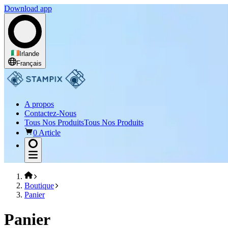
Download app
Irlande
Français
A propos
Contactez-Nous
Tous Nos Produits
Tous Nos Produits
0 Article
Boutique
Panier
Panier