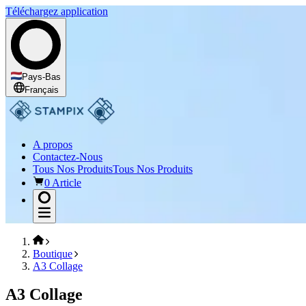
Téléchargez application
Pays-Bas
Français
A propos
Contactez-Nous
Tous Nos Produits
Tous Nos Produits
0 Article
Boutique
A3 Collage
A3 Collage