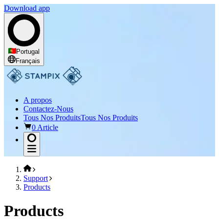
Download app
Portugal
Français
A propos
Contactez-Nous
Tous Nos Produits
Tous Nos Produits
0 Article
Support
Products
Products