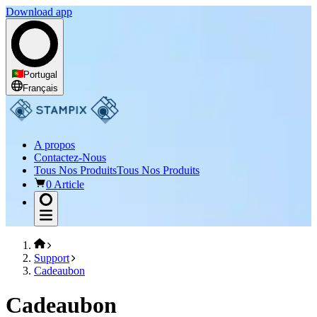
Download app
Portugal
Français
A propos
Contactez-Nous
Tous Nos Produits
Tous Nos Produits
0 Article
Support
Cadeaubon
Cadeaubon