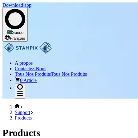
Download app
Suède
Français
A propos
Contactez-Nous
Tous Nos Produits
Tous Nos Produits
0 Article
Support
Products
Products