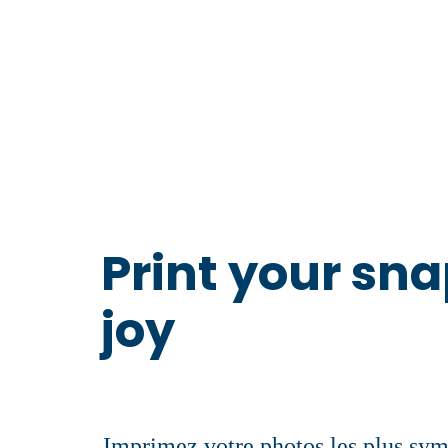
Print your sna
joy
Imprimez votre photos les plus sym