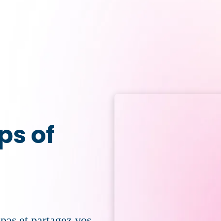
ps of
pas et partagez vos