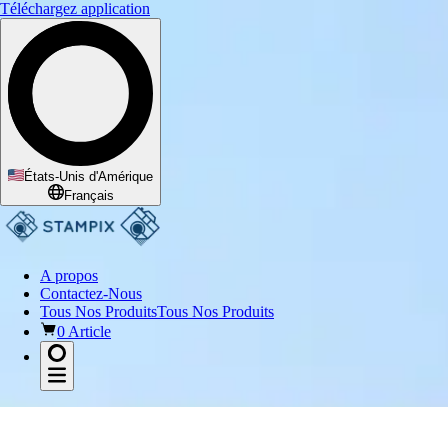
Téléchargez application
J’apprécie
États-Unis d'Amérique
Français
A propos
Contactez-Nous
Tous Nos Produits
Tous Nos Produits
0 Article