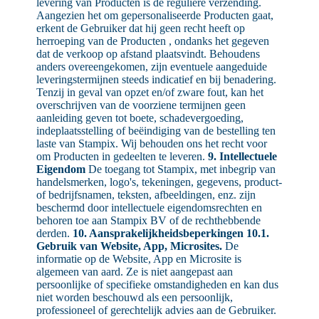
levering van Producten is de reguliere verzending.
Aangezien het om gepersonaliseerde Producten gaat,
erkent de Gebruiker dat hij geen recht heeft op
herroeping van de Producten , ondanks het gegeven
dat de verkoop op afstand plaatsvindt. Behoudens
anders overeengekomen, zijn eventuele aangeduide
leveringstermijnen steeds indicatief en bij benadering.
Tenzij in geval van opzet en/of zware fout, kan het
overschrijven van de voorziene termijnen geen
aanleiding geven tot boete, schadevergoeding,
indeplaatsstelling of beëindiging van de bestelling ten
laste van Stampix. Wij behouden ons het recht voor
om Producten in gedeelten te leveren.
9. Intellectuele
Eigendom
De toegang tot Stampix, met inbegrip van
handelsmerken, logo's, tekeningen, gegevens, product-
of bedrijfsnamen, teksten, afbeeldingen, enz. zijn
beschermd door intellectuele eigendomsrechten en
behoren toe aan Stampix BV of de rechthebbende
derden.
10. Aansprakelijkheidsbeperkingen
10.1.
Gebruik van Website, App, Microsites.
De
informatie op de Website, App en Microsite is
algemeen van aard. Ze is niet aangepast aan
persoonlijke of specifieke omstandigheden en kan dus
niet worden beschouwd als een persoonlijk,
professioneel of gerechtelijk advies aan de Gebruiker.