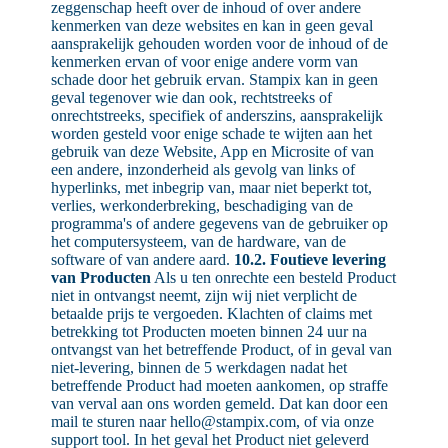
zeggenschap heeft over de inhoud of over andere
kenmerken van deze websites en kan in geen geval
aansprakelijk gehouden worden voor de inhoud of de
kenmerken ervan of voor enige andere vorm van
schade door het gebruik ervan. Stampix kan in geen
geval tegenover wie dan ook, rechtstreeks of
onrechtstreeks, specifiek of anderszins, aansprakelijk
worden gesteld voor enige schade te wijten aan het
gebruik van deze Website, App en Microsite of van
een andere, inzonderheid als gevolg van links of
hyperlinks, met inbegrip van, maar niet beperkt tot,
verlies, werkonderbreking, beschadiging van de
programma's of andere gegevens van de gebruiker op
het computersysteem, van de hardware, van de
software of van andere aard.
10.2. Foutieve levering
van Producten
Als u ten onrechte een besteld Product
niet in ontvangst neemt, zijn wij niet verplicht de
betaalde prijs te vergoeden. Klachten of claims met
betrekking tot Producten moeten binnen 24 uur na
ontvangst van het betreffende Product, of in geval van
niet-levering, binnen de 5 werkdagen nadat het
betreffende Product had moeten aankomen, op straffe
van verval aan ons worden gemeld. Dat kan door een
mail te sturen naar hello@stampix.com, of via onze
support tool. In het geval het Product niet geleverd