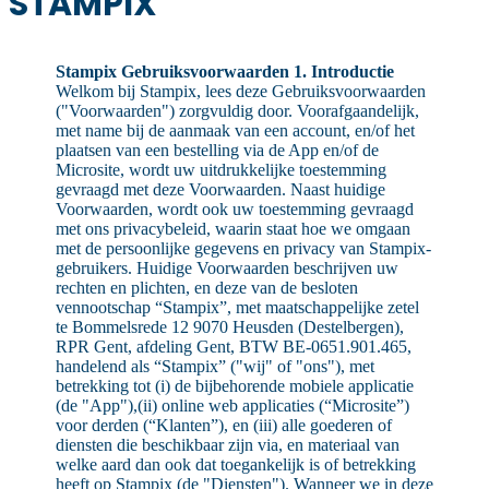
STAMPIX
Stampix Gebruiksvoorwaarden
1. Introductie
Welkom bij Stampix, lees deze Gebruiksvoorwaarden
("Voorwaarden") zorgvuldig door. Voorafgaandelijk,
met name bij de aanmaak van een account, en/of het
plaatsen van een bestelling via de App en/of de
Microsite, wordt uw uitdrukkelijke toestemming
gevraagd met deze Voorwaarden. Naast huidige
Voorwaarden, wordt ook uw toestemming gevraagd
met ons privacybeleid, waarin staat hoe we omgaan
met de persoonlijke gegevens en privacy van Stampix-
gebruikers. Huidige Voorwaarden beschrijven uw
rechten en plichten, en deze van de besloten
vennootschap “Stampix”, met maatschappelijke zetel
te Bommelsrede 12 9070 Heusden (Destelbergen),
RPR Gent, afdeling Gent, BTW BE-0651.901.465,
handelend als “Stampix” ("wij" of "ons"), met
betrekking tot (i) de bijbehorende mobiele applicatie
(de "App"),(ii) online web applicaties (“Microsite”)
voor derden (“Klanten”), en (iii) alle goederen of
diensten die beschikbaar zijn via, en materiaal van
welke aard dan ook dat toegankelijk is of betrekking
heeft op Stampix (de "Diensten"). Wanneer we in deze