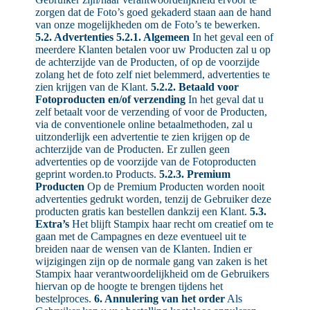
zorgen dat de Foto’s goed gekaderd staan aan de hand
van onze mogelijkheden om de Foto’s te bewerken.
5.2. Advertenties
5.2.1. Algemeen
In het geval een of
meerdere Klanten betalen voor uw Producten zal u op
de achterzijde van de Producten, of op de voorzijde
zolang het de foto zelf niet belemmerd, advertenties te
zien krijgen van de Klant.
5.2.2. Betaald voor
Fotoproducten en/of verzending
In het geval dat u
zelf betaalt voor de verzending of voor de Producten,
via de conventionele online betaalmethoden, zal u
uitzonderlijk een advertentie te zien krijgen op de
achterzijde van de Producten. Er zullen geen
advertenties op de voorzijde van de Fotoproducten
geprint worden.to Products.
5.2.3. Premium
Producten
Op de Premium Producten worden nooit
advertenties gedrukt worden, tenzij de Gebruiker deze
producten gratis kan bestellen dankzij een Klant.
5.3.
Extra’s
Het blijft Stampix haar recht om creatief om te
gaan met de Campagnes en deze eventueel uit te
breiden naar de wensen van de Klanten. Indien er
wijzigingen zijn op de normale gang van zaken is het
Stampix haar verantwoordelijkheid om de Gebruikers
hiervan op de hoogte te brengen tijdens het
bestelproces.
6. Annulering van het order
Als