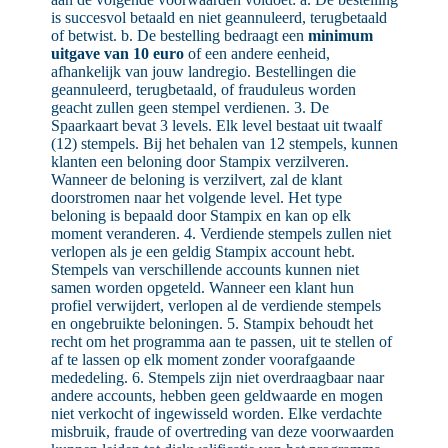
is succesvol betaald en niet geannuleerd, terugbetaald
of betwist. b. De bestelling bedraagt een
minimum
uitgave van 10 euro
of een andere eenheid,
afhankelijk van jouw landregio. Bestellingen die
geannuleerd, terugbetaald, of frauduleus worden
geacht zullen geen stempel verdienen. 3. De
Spaarkaart bevat 3 levels. Elk level bestaat uit twaalf
(12) stempels. Bij het behalen van 12 stempels, kunnen
klanten een beloning door Stampix verzilveren.
Wanneer de beloning is verzilvert, zal de klant
doorstromen naar het volgende level. Het type
beloning is bepaald door Stampix en kan op elk
moment veranderen. 4. Verdiende stempels zullen niet
verlopen als je een geldig Stampix account hebt.
Stempels van verschillende accounts kunnen niet
samen worden opgeteld. Wanneer een klant hun
profiel verwijdert, verlopen al de verdiende stempels
en ongebruikte beloningen. 5. Stampix behoudt het
recht om het programma aan te passen, uit te stellen of
af te lassen op elk moment zonder voorafgaande
mededeling. 6. Stempels zijn niet overdraagbaar naar
andere accounts, hebben geen geldwaarde en mogen
niet verkocht of ingewisseld worden. Elke verdachte
misbruik, fraude of overtreding van deze voorwaarden