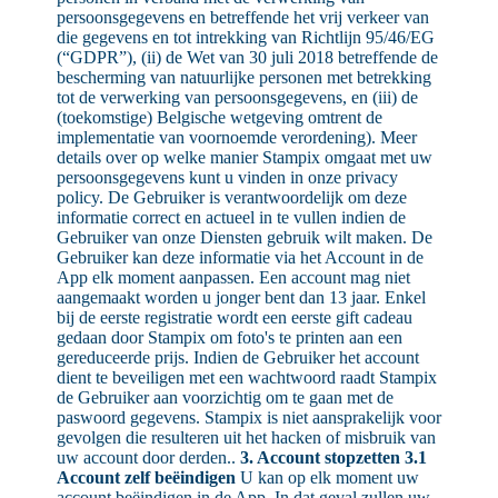
persoonsgegevens en betreffende het vrij verkeer van
die gegevens en tot intrekking van Richtlijn 95/46/EG
(“GDPR”), (ii) de Wet van 30 juli 2018 betreffende de
bescherming van natuurlijke personen met betrekking
tot de verwerking van persoonsgegevens, en (iii) de
(toekomstige) Belgische wetgeving omtrent de
implementatie van voornoemde verordening). Meer
details over op welke manier Stampix omgaat met uw
persoonsgegevens kunt u vinden in onze privacy
policy. De Gebruiker is verantwoordelijk om deze
informatie correct en actueel in te vullen indien de
Gebruiker van onze Diensten gebruik wilt maken. De
Gebruiker kan deze informatie via het Account in de
App elk moment aanpassen. Een account mag niet
aangemaakt worden u jonger bent dan 13 jaar. Enkel
bij de eerste registratie wordt een eerste gift cadeau
gedaan door Stampix om foto's te printen aan een
gereduceerde prijs. Indien de Gebruiker het account
dient te beveiligen met een wachtwoord raadt Stampix
de Gebruiker aan voorzichtig om te gaan met de
paswoord gegevens. Stampix is niet aansprakelijk voor
gevolgen die resulteren uit het hacken of misbruik van
uw account door derden..
3. Account stopzetten
3.1
Account zelf beëindigen
U kan op elk moment uw
account beëindigen in de App. In dat geval zullen uw