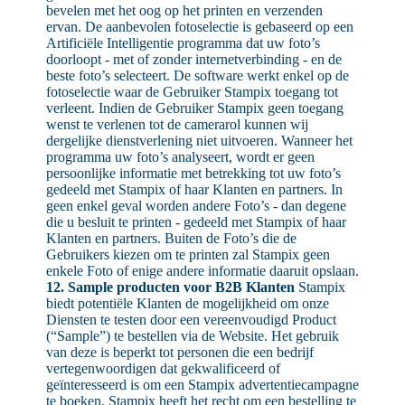
bevelen met het oog op het printen en verzenden
ervan. De aanbevolen fotoselectie is gebaseerd op een
Artificiële Intelligentie programma dat uw foto’s
doorloopt - met of zonder internetverbinding - en de
beste foto’s selecteert. De software werkt enkel op de
fotoselectie waar de Gebruiker Stampix toegang tot
verleent. Indien de Gebruiker Stampix geen toegang
wenst te verlenen tot de camerarol kunnen wij
dergelijke dienstverlening niet uitvoeren. Wanneer het
programma uw foto’s analyseert, wordt er geen
persoonlijke informatie met betrekking tot uw foto’s
gedeeld met Stampix of haar Klanten en partners. In
geen enkel geval worden andere Foto’s - dan degene
die u besluit te printen - gedeeld met Stampix of haar
Klanten en partners. Buiten de Foto’s die de
Gebruikers kiezen om te printen zal Stampix geen
enkele Foto of enige andere informatie daaruit opslaan.
12. Sample producten voor B2B Klanten
Stampix
biedt potentiële Klanten de mogelijkheid om onze
Diensten te testen door een vereenvoudigd Product
(“Sample”) te bestellen via de Website. Het gebruik
van deze is beperkt tot personen die een bedrijf
vertegenwoordigen dat gekwalificeerd of
geïnteresseerd is om een Stampix advertentiecampagne
te boeken. Stampix heeft het recht om een bestelling te