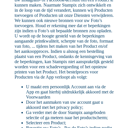
kunnen maken. Naarmate Stampix zich ontwikkelt en
in de loop van de tijd verandert, kunnen wij Producten
toevoegen of Producten uit onze Diensten verwijderen.
We kunnen ook nieuwe bronnen voor uw Foto’s
toevoegen. Houd er rekening mee dat er beperkingen
zijn indien u Foto’s uit bepaalde bronnen zou opladen.
U wordt op de hoogte gesteld van de beperkingen
aangaande printkwaliteit, scherpte van de foto, formaat
van foto, ... tijdens het maken van het Product en/of
het aankoopproces. Indien u alsnog een bestelling
plaatst van een Product, ondanks de kennisgeving van
de beperkingen, kan Stampix niet aansprakelijk gesteld
worden voor een schadevergoeding of het opnieuw
printen van het Product. Het bestelproces voor
Producten via de App verloopt als volgt:
U maakt een persoonlijk Account aan via de
App en gaat hierbij uitdrukkelijk akkoord met de
Voorwaarden
Door het aanmaken van uw account gaat u
akkoord met het privacy policy;
Ga verder met de door Stampix aangeboden
selectie of ga meteen naar het productscherm;
Selecteer een Product;
Bevestig uw Foto’s . Pas de Foto’s indien nodig