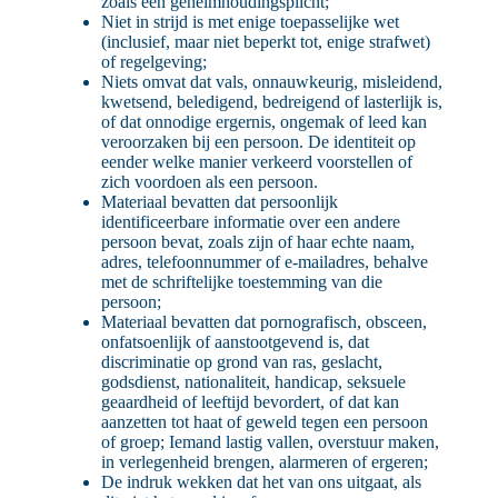
zoals een geheimhoudingsplicht;
Niet in strijd is met enige toepasselijke wet
(inclusief, maar niet beperkt tot, enige strafwet)
of regelgeving;
Niets omvat dat vals, onnauwkeurig, misleidend,
kwetsend, beledigend, bedreigend of lasterlijk is,
of dat onnodige ergernis, ongemak of leed kan
veroorzaken bij een persoon. De identiteit op
eender welke manier verkeerd voorstellen of
zich voordoen als een persoon.
Materiaal bevatten dat persoonlijk
identificeerbare informatie over een andere
persoon bevat, zoals zijn of haar echte naam,
adres, telefoonnummer of e-mailadres, behalve
met de schriftelijke toestemming van die
persoon;
Materiaal bevatten dat pornografisch, obsceen,
onfatsoenlijk of aanstootgevend is, dat
discriminatie op grond van ras, geslacht,
godsdienst, nationaliteit, handicap, seksuele
geaardheid of leeftijd bevordert, of dat kan
aanzetten tot haat of geweld tegen een persoon
of groep; Iemand lastig vallen, overstuur maken,
in verlegenheid brengen, alarmeren of ergeren;
De indruk wekken dat het van ons uitgaat, als