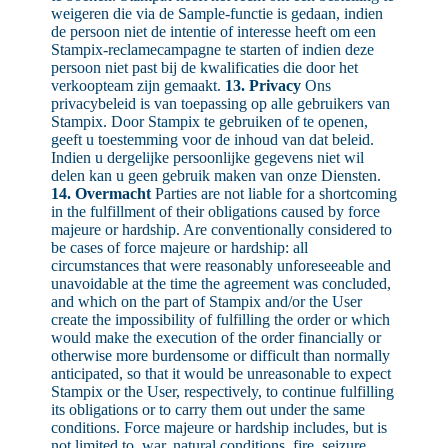
weigeren die via de Sample-functie is gedaan, indien
de persoon niet de intentie of interesse heeft om een
Stampix-reclamecampagne te starten of indien deze
persoon niet past bij de kwalificaties die door het
verkoopteam zijn gemaakt.
13. Privacy
Ons
privacybeleid is van toepassing op alle gebruikers van
Stampix. Door Stampix te gebruiken of te openen,
geeft u toestemming voor de inhoud van dat beleid.
Indien u dergelijke persoonlijke gegevens niet wil
delen kan u geen gebruik maken van onze Diensten.
14. Overmacht
Parties are not liable for a shortcoming
in the fulfillment of their obligations caused by force
majeure or hardship. Are conventionally considered to
be cases of force majeure or hardship: all
circumstances that were reasonably unforeseeable and
unavoidable at the time the agreement was concluded,
and which on the part of Stampix and/or the User
create the impossibility of fulfilling the order or which
would make the execution of the order financially or
otherwise more burdensome or difficult than normally
anticipated, so that it would be unreasonable to expect
Stampix or the User, respectively, to continue fulfilling
its obligations or to carry them out under the same
conditions. Force majeure or hardship includes, but is
not limited to, war, natural conditions, fire, seizure,