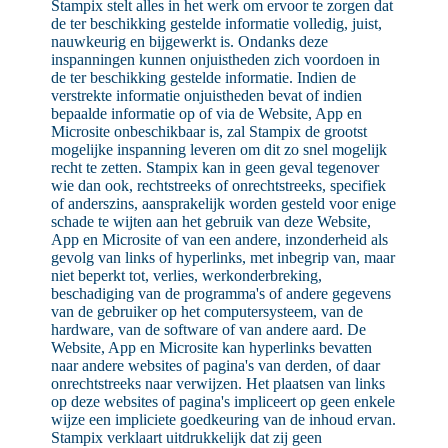
Stampix stelt alles in het werk om ervoor te zorgen dat
de ter beschikking gestelde informatie volledig, juist,
nauwkeurig en bijgewerkt is. Ondanks deze
inspanningen kunnen onjuistheden zich voordoen in
de ter beschikking gestelde informatie. Indien de
verstrekte informatie onjuistheden bevat of indien
bepaalde informatie op of via de Website, App en
Microsite onbeschikbaar is, zal Stampix de grootst
mogelijke inspanning leveren om dit zo snel mogelijk
recht te zetten. Stampix kan in geen geval tegenover
wie dan ook, rechtstreeks of onrechtstreeks, specifiek
of anderszins, aansprakelijk worden gesteld voor enige
schade te wijten aan het gebruik van deze Website,
App en Microsite of van een andere, inzonderheid als
gevolg van links of hyperlinks, met inbegrip van, maar
niet beperkt tot, verlies, werkonderbreking,
beschadiging van de programma's of andere gegevens
van de gebruiker op het computersysteem, van de
hardware, van de software of van andere aard. De
Website, App en Microsite kan hyperlinks bevatten
naar andere websites of pagina's van derden, of daar
onrechtstreeks naar verwijzen. Het plaatsen van links
op deze websites of pagina's impliceert op geen enkele
wijze een impliciete goedkeuring van de inhoud ervan.
Stampix verklaart uitdrukkelijk dat zij geen