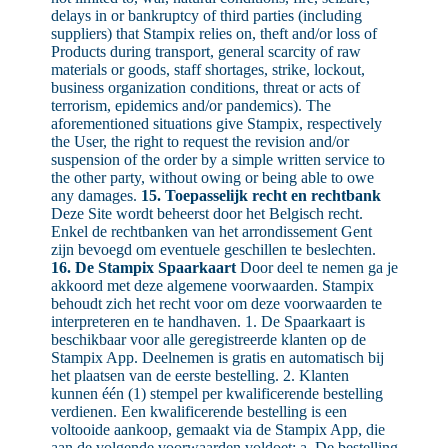
delays in or bankruptcy of third parties (including
suppliers) that Stampix relies on, theft and/or loss of
Products during transport, general scarcity of raw
materials or goods, staff shortages, strike, lockout,
business organization conditions, threat or acts of
terrorism, epidemics and/or pandemics). The
aforementioned situations give Stampix, respectively
the User, the right to request the revision and/or
suspension of the order by a simple written service to
the other party, without owing or being able to owe
any damages.
15. Toepasselijk recht en rechtbank
Deze Site wordt beheerst door het Belgisch recht.
Enkel de rechtbanken van het arrondissement Gent
zijn bevoegd om eventuele geschillen te beslechten.
16. De Stampix Spaarkaart
Door deel te nemen ga je
akkoord met deze algemene voorwaarden. Stampix
behoudt zich het recht voor om deze voorwaarden te
interpreteren en te handhaven. 1. De Spaarkaart is
beschikbaar voor alle geregistreerde klanten op de
Stampix App. Deelnemen is gratis en automatisch bij
het plaatsen van de eerste bestelling. 2. Klanten
kunnen één (1) stempel per kwalificerende bestelling
verdienen. Een kwalificerende bestelling is een
voltooide aankoop, gemaakt via de Stampix App, die
aan de volgende voorwaarden voldoet: a. De bestelling