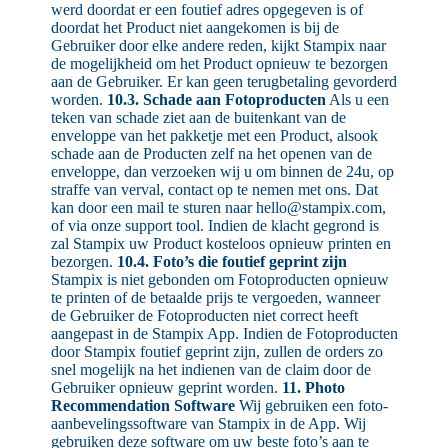
werd doordat er een foutief adres opgegeven is of
doordat het Product niet aangekomen is bij de
Gebruiker door elke andere reden, kijkt Stampix naar
de mogelijkheid om het Product opnieuw te bezorgen
aan de Gebruiker. Er kan geen terugbetaling gevorderd
worden.
10.3. Schade aan Fotoproducten
Als u een
teken van schade ziet aan de buitenkant van de
enveloppe van het pakketje met een Product, alsook
schade aan de Producten zelf na het openen van de
enveloppe, dan verzoeken wij u om binnen de 24u, op
straffe van verval, contact op te nemen met ons. Dat
kan door een mail te sturen naar hello@stampix.com,
of via onze support tool. Indien de klacht gegrond is
zal Stampix uw Product kosteloos opnieuw printen en
bezorgen.
10.4. Foto’s die foutief geprint zijn
Stampix is niet gebonden om Fotoproducten opnieuw
te printen of de betaalde prijs te vergoeden, wanneer
de Gebruiker de Fotoproducten niet correct heeft
aangepast in de Stampix App. Indien de Fotoproducten
door Stampix foutief geprint zijn, zullen de orders zo
snel mogelijk na het indienen van de claim door de
Gebruiker opnieuw geprint worden.
11. Photo
Recommendation Software
Wij gebruiken een foto-
aanbevelingssoftware van Stampix in de App. Wij
gebruiken deze software om uw beste foto’s aan te