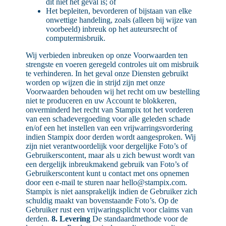
dit niet het geval is; of
Het bepleiten, bevorderen of bijstaan van elke
onwettige handeling, zoals (alleen bij wijze van
voorbeeld) inbreuk op het auteursrecht of
computermisbruik.
Wij verbieden inbreuken op onze Voorwaarden ten
strengste en voeren geregeld controles uit om misbruik
te verhinderen. In het geval onze Diensten gebruikt
worden op wijzen die in strijd zijn met onze
Voorwaarden behouden wij het recht om uw bestelling
niet te produceren en uw Account te blokkeren,
onverminderd het recht van Stampix tot het vorderen
van een schadevergoeding voor alle geleden schade
en/of een het instellen van een vrijwarringsvordering
indien Stampix door derden wordt aangesproken. Wij
zijn niet verantwoordelijk voor dergelijke Foto’s of
Gebruikerscontent, maar als u zich bewust wordt van
een dergelijk inbreukmakend gebruik van Foto’s of
Gebruikerscontent kunt u contact met ons opnemen
door een e-mail te sturen naar hello@stampix.com.
Stampix is niet aansprakelijk indien de Gebruiker zich
schuldig maakt van bovenstaande Foto’s. Op de
Gebruiker rust een vrijwaringsplicht voor claims van
derden.
8. Levering
De standaardmethode voor de