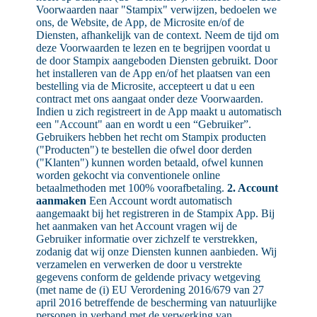
Voorwaarden naar "Stampix" verwijzen, bedoelen we
ons, de Website, de App, de Microsite en/of de
Diensten, afhankelijk van de context. Neem de tijd om
deze Voorwaarden te lezen en te begrijpen voordat u
de door Stampix aangeboden Diensten gebruikt. Door
het installeren van de App en/of het plaatsen van een
bestelling via de Microsite, accepteert u dat u een
contract met ons aangaat onder deze Voorwaarden.
Indien u zich registreert in de App maakt u automatisch
een "Account" aan en wordt u een “Gebruiker”.
Gebruikers hebben het recht om Stampix producten
("Producten") te bestellen die ofwel door derden
("Klanten") kunnen worden betaald, ofwel kunnen
worden gekocht via conventionele online
betaalmethoden met 100% voorafbetaling.
2. Account
aanmaken
Een Account wordt automatisch
aangemaakt bij het registreren in de Stampix App. Bij
het aanmaken van het Account vragen wij de
Gebruiker informatie over zichzelf te verstrekken,
zodanig dat wij onze Diensten kunnen aanbieden. Wij
verzamelen en verwerken de door u verstrekte
gegevens conform de geldende privacy wetgeving
(met name de (i) EU Verordening 2016/679 van 27
april 2016 betreffende de bescherming van natuurlijke
personen in verband met de verwerking van