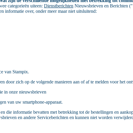
Wat zijn de verschillende mogelijkheden met betrekking tot comm
twee categorieën uiteen:
Dienstberichten
Nieuwsbrieven en Berichten ("S
n informatie over, onder meer maar niet uitsluitend:
ice van Stampix.
en door zich op de volgende manieren aan of af te melden voor het on
ie in onze nieuwsbrieven
ngen van uw smartphone-apparaat.
n die informatie bevatten met betrekking tot de bestellingen en aanko
brieven en andere Serviceberichten en kunnen niet worden verwijderd. 