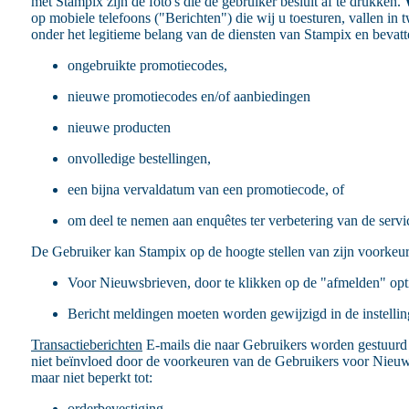
met Stampix zijn de foto's die de gebruiker besluit af te drukken.
op mobiele telefoons ("Berichten") die wij u toesturen, vallen in 
onder het legitieme belang van de diensten van Stampix en bevatte
ongebruikte promotiecodes,
nieuwe promotiecodes en/of aanbiedingen
nieuwe producten
onvolledige bestellingen,
een bijna vervaldatum van een promotiecode, of
om deel te nemen aan enquêtes ter verbetering van de serv
De Gebruiker kan Stampix op de hoogte stellen van zijn voorkeur
Voor Nieuwsbrieven, door te klikken op de "afmelden" opt
Bericht meldingen moeten worden gewijzigd in de instelli
Transactieberichten
E-mails die naar Gebruikers worden gestuurd e
niet beïnvloed door de voorkeuren van de Gebruikers voor Nieuws
maar niet beperkt tot:
orderbevestiging