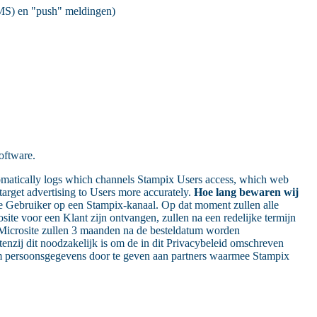
(SMS) en "push" meldingen)
oftware.
omatically logs which channels Stampix Users access, which web
target advertising to Users more accurately.
Hoe lang bewaren wij
de Gebruiker op een Stampix-kanaal. Op dat moment zullen alle
ite voor een Klant zijn ontvangen, zullen na een redelijke termijn
 Microsite zullen 3 maanden na de besteldatum worden
enzij dit noodzakelijk is om de in dit Privacybeleid omschreven
om persoonsgegevens door te geven aan partners waarmee Stampix