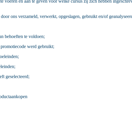
 voeren en aan te geven voor welke cursus zij zich hebben ingeschreve
oor ons verzameld, verwerkt, opgeslagen, gebruikt en/of geanalyseerd
n behoeften te voldoen;
 promotiecode werd gebruikt;
oeleinden;
leinden;
ft geselecteerd;
productaankopen