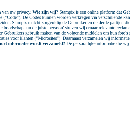
en van uw privacy.
Wie zijn wij?
Stampix is een online platform dat Gebr
code ("Code"). De Codes kunnen worden verkregen via verschillende kana
eiden. Stampix matcht zorgvuldig de Gebruiker en de derde partijen die
e boodschap aan de juiste persoon' streven wij ernaar relevante reclam
r Gebruikers gebruik maken van de volgende middelen om hun foto's gr
ies voor klanten ("Microsites"). Daarnaast verzamelen wij informatie
oort informatie wordt verzameld?
De persoonlijke informatie die wi