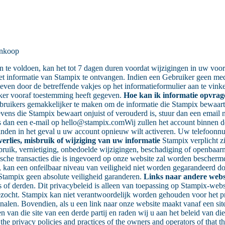
aankoop
e voldoen, kan het tot 7 dagen duren voordat wijzigingen in uw voorkeu
et informatie van Stampix te ontvangen. Indien een Gebruiker geen me
even door de betreffende vakjes op het informatieformulier aan te vin
uiker vooraf toestemming heeft gegeven.
Hoe kan ik informatie opvrag
uikers gemakkelijker te maken om de informatie die Stampix bewaart te 
egevens die Stampix bewaart onjuist of verouderd is, stuur dan een ema
ons dan een e-mail op hello@stampix.comWij zullen het account binnen
nden in het geval u uw account opnieuw wilt activeren. Uw telefoonnum
erlies, misbruik of wijziging van uw informatie
Stampix verplicht zi
uik, vernietiging, onbedoelde wijzigingen, beschadiging of openbaarma
onische transacties die is ingevoerd op onze website zal worden bescher
en, kan een onfeilbaar niveau van veiligheid niet worden gegarandeerd 
 Stampix geen absolute veiligheid garanderen.
Links naar andere webs
s of derden. Dit privacybeleid is alleen van toepassing op Stampix-w
zocht. Stampix kan niet verantwoordelijk worden gehouden voor het priv
nalen. Bovendien, als u een link naar onze website maakt vanaf een site
van die site van een derde partij en raden wij u aan het beleid van die s
 the privacy policies and practices of the owners and operators of that t