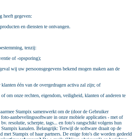
g heeft gegeven:
 producten en diensten te ontvangen.
estemming, tenzij:
entie of -opsporing);
welk geval wij uw persoonsgegevens bekend mogen maken aan de
klanten één van de overgedragen activa zal zijn; of
of om onze rechten, eigendom, veiligheid, klanten of anderen te
 waarmee Stampix samenwerkt om de (door de Gebruiker
oto-aanbevelingssoftware in onze mobiele applicaties - met of
v. resolutie, scherpte, tags... en foto's rangschikt volgens hun
Stampix kanalen. Belangrijk: Terwijl de software draait op de
eld met Stampix of haar partners. De enige foto's die worden gedeeld