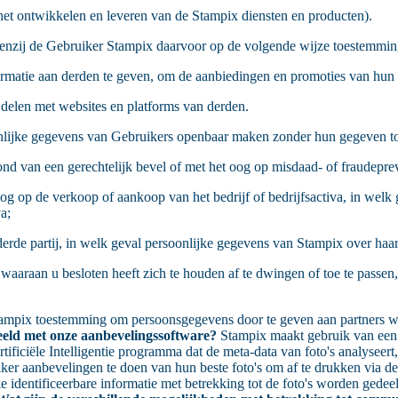
j het ontwikkelen en leveren van de Stampix diensten en producten).
tenzij de Gebruiker Stampix daarvoor op de volgende wijze toestemmin
formatie aan derden te geven, om de aanbiedingen en promoties van hun
e delen met websites en platforms van derden.
nlijke gegevens van Gebruikers openbaar maken zonder hun gegeven to
ond van een gerechtelijk bevel of met het oog op misdaad- of fraudeprev
 oog op de verkoop of aankoop van het bedrijf of bedrijfsactiva, in 
a;
rde partij, in welk geval persoonlijke gegevens van Stampix over haar 
aan u besloten heeft zich te houden af te dwingen of toe te passen, 
Stampix toestemming om persoonsgegevens door te geven aan partners
eeld met onze aanbevelingssoftware?
Stampix maakt gebruik van een f
ficiële Intelligentie programma dat de meta-data van foto's analyseert, b
er aanbevelingen te doen van hun beste foto's om af te drukken via de 
jke identificeerbare informatie met betrekking tot de foto's worden gede