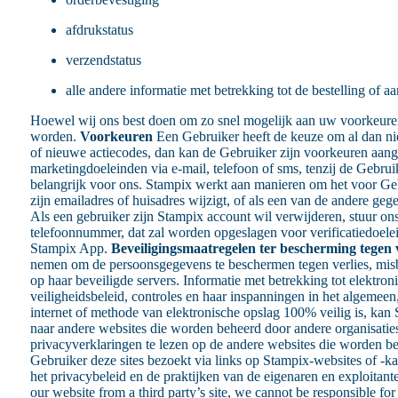
afdrukstatus
verzendstatus
alle andere informatie met betrekking tot de bestelling of 
Hoewel wij ons best doen om zo snel mogelijk aan uw voorkeuren t
worden.
Voorkeuren
Een Gebruiker heeft de keuze om al dan ni
of nieuwe actiecodes, dan kan de Gebruiker zijn voorkeuren aang
marketingdoeleinden via e-mail, telefoon of sms, tenzij de Gebr
belangrijk voor ons. Stampix werkt aan manieren om het voor Gebr
zijn emailadres of huisadres wijzigt, of als een van de andere g
Als een gebruiker zijn Stampix account wil verwijderen, stuur 
telefoonnummer, dat zal worden opgeslagen voor verificatiedoelei
Stampix App.
Beveiligingsmaatregelen ter bescherming tegen v
nemen om de persoonsgegevens te beschermen tegen verlies, misbr
op haar beveiligde servers. Informatie met betrekking tot elektr
veiligheidsbeleid, controles en haar inspanningen in het algeme
internet of methode van elektronische opslag 100% veilig is, kan
naar andere websites die worden beheerd door andere organisatie
privacyverklaringen te lezen op de andere websites die worden be
Gebruiker deze sites bezoekt via links op Stampix-websites of -ka
het privacybeleid en de praktijken van de eigenaren en exploitanten 
our website from a third party’s site, we cannot be responsible for