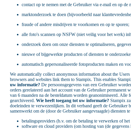
contact op te nemen met de Gebruiker via e-mail en op de 
marktonderzoek te doen (bijvoorbeeld naar klanttevredenhe
fraude of andere misdrijven te voorkomen en op te sporen;
alle foto's scannen op NSFW (niet veilig voor het werk) in
onderzoek doen om onze diensten te optimaliseren, gegeve
nieuwe of bijgewerkte producten of diensten te onderzoeken
automatisch gepersonaliseerde fotoproducten maken en voorst
We automatically collect anonymous information about the Users
browsers and websites link them to Stampix. This enables Stampix 
uw informatie?
De persoonsgegevens van een Gebruiker worden ge
orders gerelateerd aan het account van de Gebruiker permanent wo
van 6 maanden na de besteldatum worden geanonimiseerd. Alle fot
gearchiveerd.
Wie heeft toegang tot uw informatie?
Stampix zal
doeleinden te verwezenlijken. In dit verband geeft de Gebruike
samenwerkt om de (door de Gebruiker aangevraagde) diensten te l
betalingsproviders (b.v. om de betaling te verwerken of he
software en cloud providers (om hosting van (de gegevens in