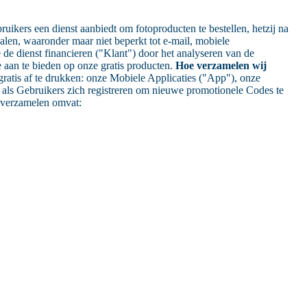
uikers een dienst aanbiedt om fotoproducten te bestellen, hetzij na
len, waaronder maar niet beperkt tot e-mail, mobiele
 de dienst financieren ("Klant") door het analyseren van de
e aan te bieden op onze gratis producten.
Hoe verzamelen wij
atis af te drukken: onze Mobiele Applicaties ("App"), onze
 als Gebruikers zich registreren om nieuwe promotionele Codes te
j verzamelen omvat: