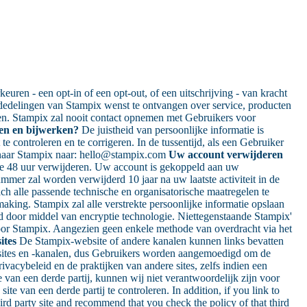
ren - een opt-in of een opt-out, of een uitschrijving - van kracht
dedelingen van Stampix wenst te ontvangen over service, producten
ken. Stampix zal nooit contact opnemen met Gebruikers voor
en en bijwerken?
De juistheid van persoonlijke informatie is
controleren en te corrigeren. In de tussentijd, als een Gebruiker
il naar Stampix naar: hello@stampix.com
Uw account verwijderen
 de 48 uur verwijderen. Uw account is gekoppeld aan uw
mer zal worden verwijderd 10 jaar na uw laatste activiteit in de
ch alle passende technische en organisatorische maatregelen te
king. Stampix zal alle verstrekte persoonlijke informatie opslaan
md door middel van encryptie technologie. Niettegenstaande Stampix'
door Stampix. Aangezien geen enkele methode van overdracht via het
ites
De Stampix-website of andere kanalen kunnen links bevatten
ebsites en -kanalen, dus Gebruikers worden aangemoedigd om de
acybeleid en de praktijken van andere sites, zelfs indien een
 van een derde partij, kunnen wij niet verantwoordelijk zijn voor
ite van een derde partij te controleren. In addition, if you link to
hird party site and recommend that you check the policy of that third