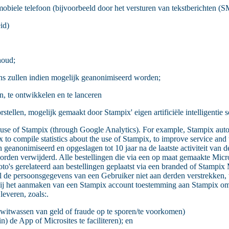
mobiele telefoon (bijvoorbeeld door het versturen van tekstberichten 
id)
houd;
ns zullen indien mogelijk geanonimiseerd worden;
, te ontwikkelen en te lanceren
ellen, mogelijk gemaakt door Stampix' eigen artificiële intelligentie s
 use of Stampix (through Google Analytics). For example, Stampix aut
to compile statistics about the use of Stampix, to improve service and 
anonimiseerd en opgeslagen tot 10 jaar na de laatste activiteit van 
rden verwijderd. Alle bestellingen die via een op maat gemaakte Micros
o's gerelateerd aan bestellingen geplaatst via een branded of Stampix
 de persoonsgegevens van een Gebruiker niet aan derden verstrekken, t
r bij het aanmaken van een Stampix account toestemming aan Stampix 
everen, zoals:.
t witwassen van geld of fraude op te sporen/te voorkomen)
) de App of Microsites te faciliteren); en