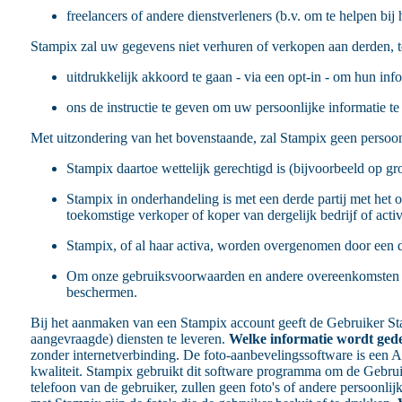
freelancers of andere dienstverleners (b.v. om te helpen bi
Stampix zal uw gegevens niet verhuren of verkopen aan derden, 
uitdrukkelijk akkoord te gaan - via een opt-in - om hun in
ons de instructie te geven om uw persoonlijke informatie t
Met uitzondering van het bovenstaande, zal Stampix geen persoo
Stampix daartoe wettelijk gerechtigd is (bijvoorbeeld op gr
Stampix in onderhandeling is met een derde partij met het
toekomstige verkoper of koper van dergelijk bedrijf of activ
Stampix, of al haar activa, worden overgenomen door een de
Om onze gebruiksvoorwaarden en andere overeenkomsten waar
beschermen.
Bij het aanmaken van een Stampix account geeft de Gebruiker 
aangevraagde) diensten te leveren.
Welke informatie wordt ged
zonder internetverbinding. De foto-aanbevelingssoftware is een Arti
kwaliteit. Stampix gebruikt dit software programma om de Gebruik
telefoon van de gebruiker, zullen geen foto's of andere persoonli