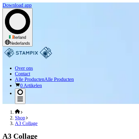
Download app
Ierland
Nederlands
Over ons
Contact
Alle Producten
Alle Producten
0 Artikelen
Shop
A3 Collage
A3 Collage