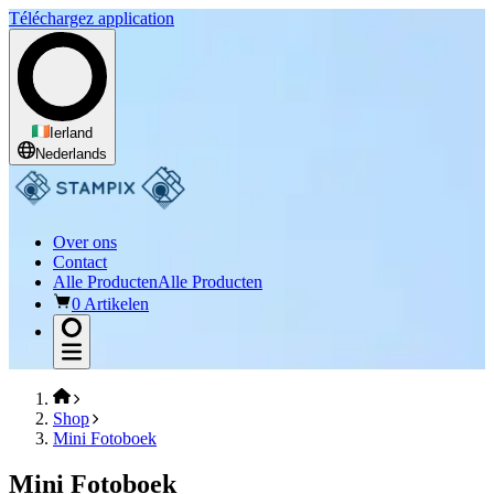
Téléchargez application
Ierland
Nederlands
Over ons
Contact
Alle Producten
Alle Producten
0 Artikelen
Shop
Mini Fotoboek
Mini Fotoboek