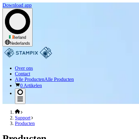
Download app
Ierland
Nederlands
Over ons
Contact
Alle Producten
Alle Producten
0 Artikelen
Support
Producten
Producten