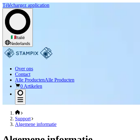
Téléchargez application
Italië
Nederlands
Over ons
Contact
Alle Producten
Alle Producten
0 Artikelen
Support
Algemene informatie
Algemene informatie