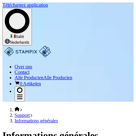
Téléchargez application
Italië
Nederlands
Over ons
Contact
Alle Producten
Alle Producten
0 Artikelen
Support
Informations générales
Informations générales