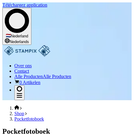
Téléchargez application
Nederland
Nederlands
Over ons
Contact
Alle Producten
Alle Producten
0 Artikelen
Shop
Pocketfotoboek
Pocketfotoboek