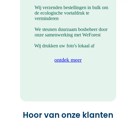
Wij verzenden bestellingen in bulk om
de ecologische voetafdruk te
verminderen
We steunen duurzaam bosbeheer door
onze samenwerking met WeForest
Wij drukken uw foto's lokaal af
ontdek meer
Mini Foto Prints
Deze mini foto prints neem je overal
mee.
Hoor van onze klanten
BEKIJK ALLE PRODUCTEN