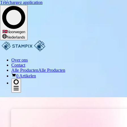
Téléchargez application
Ik word enthousiast van
Noorwegen
Nederlands
Over ons
Contact
Alle Producten
Alle Producten
0 Artikelen