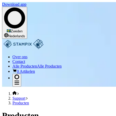
Download app
Zweden
Nederlands
Over ons
Contact
Alle Producten
Alle Producten
0 Artikelen
Support
Producten
Producten