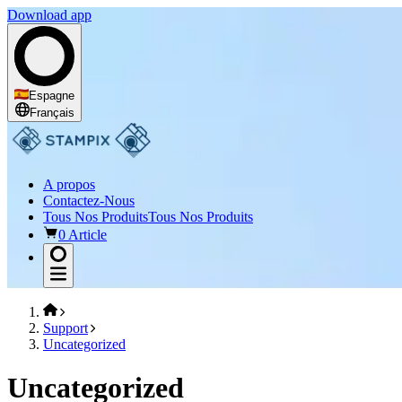
Download app
Espagne
Français
A propos
Contactez-Nous
Tous Nos Produits
Tous Nos Produits
0 Article
Support
Uncategorized
Uncategorized