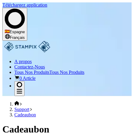
Téléchargez application
Espagne
Français
A propos
Contactez-Nous
Tous Nos Produits
Tous Nos Produits
0 Article
Support
Cadeaubon
Cadeaubon