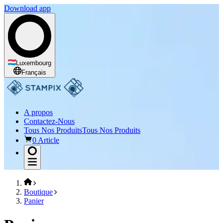
Download app
Luxembourg
Français
A propos
Contactez-Nous
Tous Nos Produits
Tous Nos Produits
0 Article
Boutique
Panier