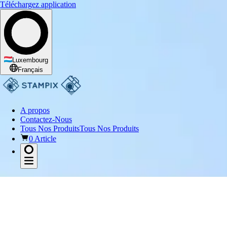
Téléchargez application
Luxembourg
Français
A propos
Contactez-Nous
Tous Nos Produits
Tous Nos Produits
0 Article