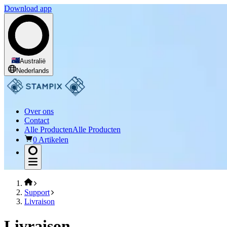
Download app
Australië
Nederlands
Over ons
Contact
Alle Producten
Alle Producten
0 Artikelen
Support
Livraison
Livraison