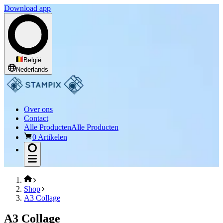
Download app
België
Nederlands
Over ons
Contact
Alle Producten
Alle Producten
0 Artikelen
Shop
A3 Collage
A3 Collage