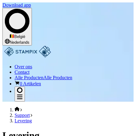
Download app
België
Nederlands
Over ons
Contact
Alle Producten
Alle Producten
0 Artikelen
Support
Levering
Levering