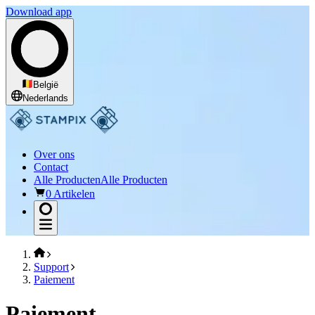
Download app
België
Nederlands
Over ons
Contact
Alle Producten
Alle Producten
0 Artikelen
Support
Paiement
Paiement