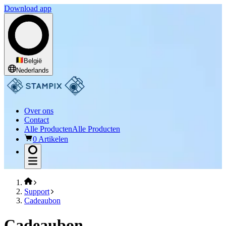
Download app
België
Nederlands
Over ons
Contact
Alle Producten
Alle Producten
0 Artikelen
Support
Cadeaubon
Cadeaubon