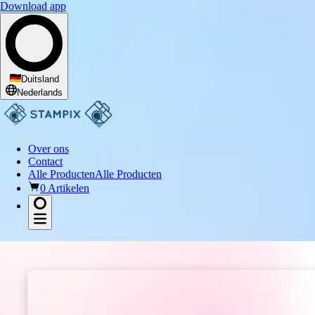
Download app
Ik word enthousiast van
Duitsland
Nederlands
Over ons
Contact
Alle Producten
Alle Producten
0 Artikelen