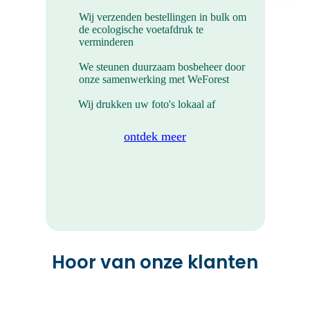
Wij verzenden bestellingen in bulk om
de ecologische voetafdruk te
verminderen
We steunen duurzaam bosbeheer door
onze samenwerking met WeForest
Wij drukken uw foto's lokaal af
ontdek meer
Mini Foto Prints
Deze mini foto prints neem je overal
mee.
Hoor van onze klanten
BEKIJK ALLE PRODUCTEN