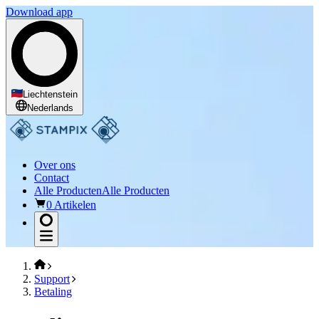
Download app
Liechtenstein
Nederlands
Over ons
Contact
Alle Producten
Alle Producten
0 Artikelen
Support
Betaling