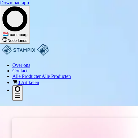
Download app
Ik word enthousiast van
Luxemburg
Nederlands
Over ons
Contact
Alle Producten
Alle Producten
0 Artikelen