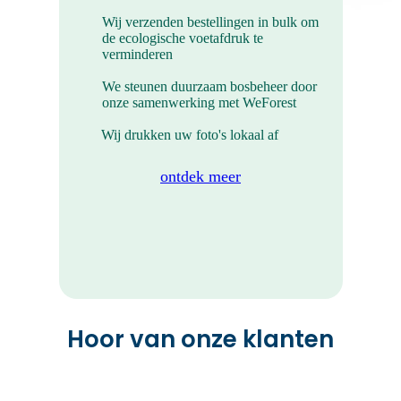
Wij verzenden bestellingen in bulk om
de ecologische voetafdruk te
verminderen
We steunen duurzaam bosbeheer door
onze samenwerking met WeForest
Wij drukken uw foto's lokaal af
ontdek meer
Mini Foto Prints
Deze mini foto prints neem je overal
mee.
Hoor van onze klanten
BEKIJK ALLE PRODUCTEN