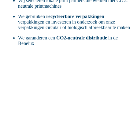
Wij selecteren lokale print partners die werken met CO2-
neutrale printmachines
We gebruiken
recycleerbare verpakkingen
verpakkingen en investeren in onderzoek om onze
verpakkingen circulair of biologisch afbreekbaar te maken
We garanderen een
CO2-neutrale distributi
e
in de
Benelux