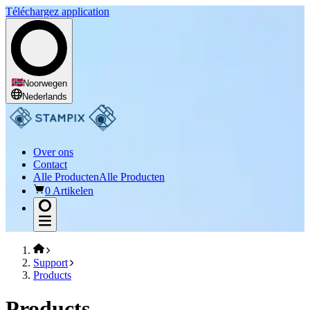
Téléchargez application
Noorwegen
Nederlands
Over ons
Contact
Alle Producten
Alle Producten
0 Artikelen
Support
Products
Products