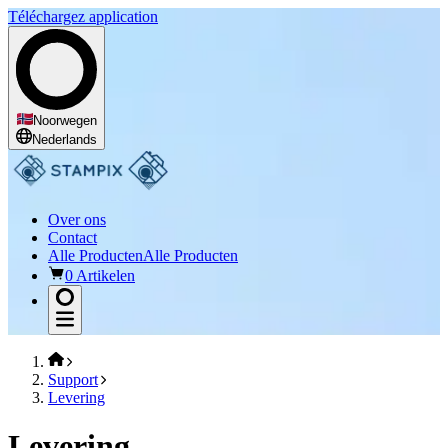
Téléchargez application
Noorwegen
Nederlands
Over ons
Contact
Alle Producten
Alle Producten
0 Artikelen
Support
Levering
Levering