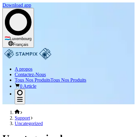
Download app
Luxembourg
Français
A propos
Contactez-Nous
Tous Nos Produits
Tous Nos Produits
0 Article
Support
Uncategorized