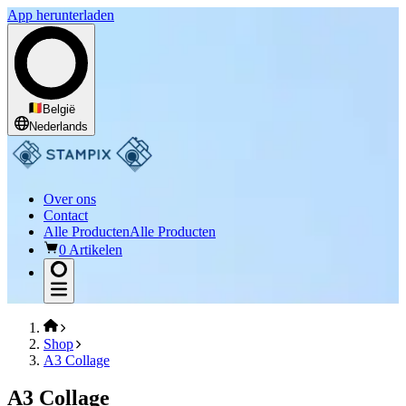
App herunterladen
België
Nederlands
Over ons
Contact
Alle Producten
Alle Producten
0 Artikelen
Shop
A3 Collage
A3 Collage